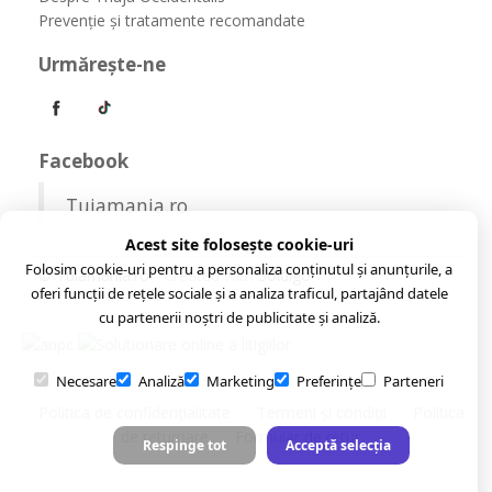
Prevenție și tratamente recomandate
Urmăreşte-ne
Facebook
Tuiamania.ro
Acest site folosește cookie-uri
Folosim cookie-uri pentru a personaliza conținutul și anunțurile, a
© Tuiamania.ro
- Created with
Soldigo
oferi funcții de rețele sociale și a analiza traficul, partajând datele
cu partenerii noștri de publicitate și analiză.
Necesare
Analiză
Marketing
Preferințe
Parteneri
Politica de confidenţialitate
Termeni şi condiţii
Politica
de returnare
Formular de retur
Respinge tot
Acceptă selecția