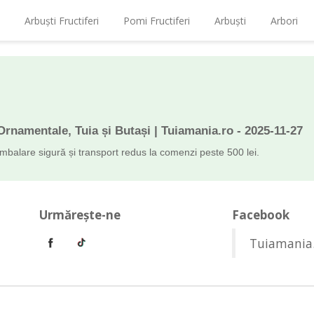
Arbuști Fructiferi
Pomi Fructiferi
Arbuști
Arbori
 Ornamentale, Tuia și Butași | Tuiamania.ro
-
2025-11-27
Ambalare sigură și transport redus la comenzi peste 500 lei.
Urmăreşte-ne
Facebook
Tuiamania