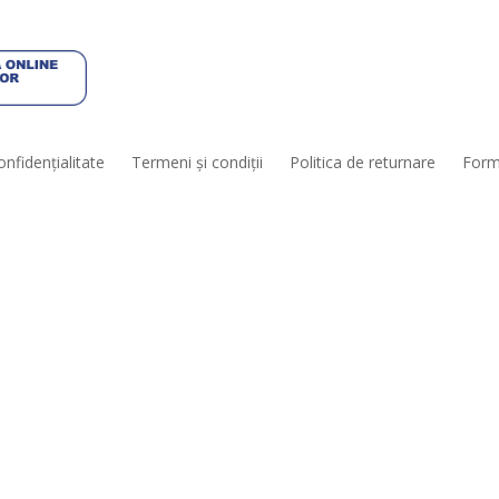
onfidenţialitate
Termeni şi condiţii
Politica de returnare
Form