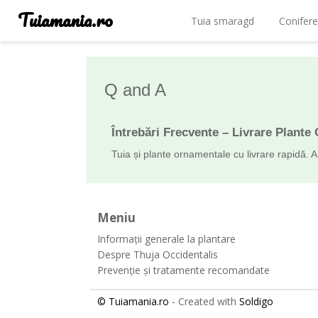
Tuiamania.ro
Tuia smaragd
Conifere
Q and A
Întrebări Frecvente – Livrare Plante
Tuia și plante ornamentale cu livrare rapidă. 
Meniu
Informații generale la plantare
Despre Thuja Occidentalis
Prevenție și tratamente recomandate
© Tuiamania.ro
- Created with
Soldigo