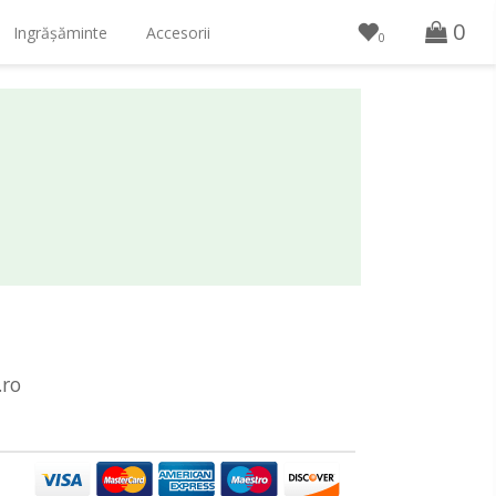
0
Ingrășăminte
Accesorii
0
.ro