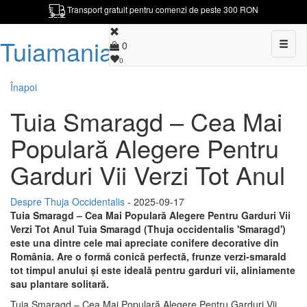
Transport gratuit pentru comenzi de peste 300 RON
Tuiamania.ro
Toggl
0
naviga
0
Înapoi
Tuia Smaragd – Cea Mai
Populară Alegere Pentru
Garduri Vii Verzi Tot Anul
Despre Thuja Occidentalis
- 2025-09-17
Tuia Smaragd – Cea Mai Populară Alegere Pentru Garduri Vii
Verzi Tot Anul Tuia Smaragd (Thuja occidentalis 'Smaragd')
este una dintre cele mai apreciate conifere decorative din
România. Are o formă conică perfectă, frunze verzi-smarald
tot timpul anului și este ideală pentru garduri vii, aliniamente
sau plantare solitară.
Tuia Smaragd – Cea Mai Populară Alegere Pentru Garduri Vii