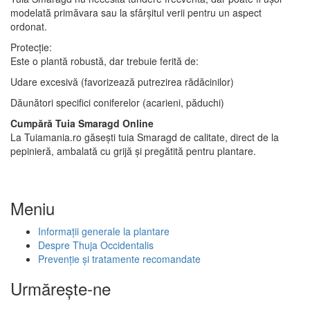
modelată primăvara sau la sfârșitul verii pentru un aspect
ordonat.
Protecție:
Este o plantă robustă, dar trebuie ferită de:
Udare excesivă (favorizează putrezirea rădăcinilor)
Dăunători specifici coniferelor (acarieni, păduchi)
Cumpără Tuia Smaragd Online
La Tuiamania.ro găsești tuia Smaragd de calitate, direct de la
pepinieră, ambalată cu grijă și pregătită pentru plantare.
Meniu
Informații generale la plantare
Despre Thuja Occidentalis
Prevenție și tratamente recomandate
Urmăreşte-ne