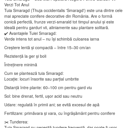
Verzi Tot Anul
Tuia Smaragd (Thuja occidentalis 'Smaragd') este una dintre cele
mai apreciate conifere decorative din România. Are o formă
conică perfectă, frunze verzi-smarald tot timpul anului și este
ideală pentru garduri vii, aliniamente sau plantare solitară.
✔️ Avantajele Tuiei Smaragd:
Verde intens tot anul – nu își schimbă culoarea iarna
Creștere lentă și compactă – între 15–30 cm/an
Rezistență la ger și boli
Întreținere minimă
Cum se plantează tuia Smaragd:
Locație: locuri însorite sau parțial umbrite
Distanță între plante: 60–100 cm pentru gard viu
Sol: bine drenat, fertil, ușor acid sau neutru
Udare: regulată în primii ani; se evită excesul de apă
Fertilizare: primăvara și vara, cu îngrășământ pentru conifere
✂️ Tunderea:
Tuia Smaragd nu necesită tundere frecventă, dar poate fi ușor