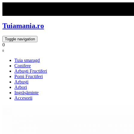
Tuiamania.ro
Toggle navigation
0
0
Tuia smaragd
Conifere
Arbuști Fructiferi
Pomi Fructiferi
Arbuști
Arbori
Ingrășăminte
Accesorii