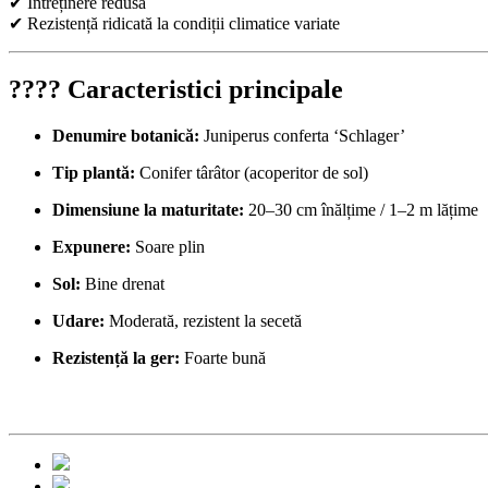
✔ Întreținere redusă
✔ Rezistență ridicată la condiții climatice variate
???? Caracteristici principale
Denumire botanică:
Juniperus conferta ‘Schlager’
Tip plantă:
Conifer târâtor (acoperitor de sol)
Dimensiune la maturitate:
20–30 cm înălțime / 1–2 m lățime
Expunere:
Soare plin
Sol:
Bine drenat
Udare:
Moderată, rezistent la secetă
Rezistență la ger:
Foarte bună