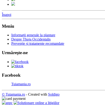
Înapoi
Meniu
Informații generale la plantare
Despre Thuja Occidentalis
Prevenție și tratamente recomandate
Urmăreşte-ne
Facebook
Tuiamania.ro
© Tuiamania.ro
- Created with
Soldigo