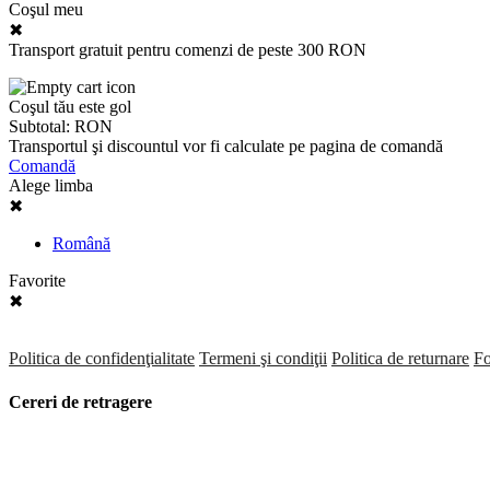
Coşul meu
✖
Transport gratuit pentru comenzi de peste 300 RON
Coşul tău este gol
Subtotal:
RON
Transportul şi discountul vor fi calculate pe pagina de comandă
Comandă
Alege limba
✖
Română
Favorite
✖
Politica de confidenţialitate
Termeni şi condiţii
Politica de returnare
Fo
Cereri de retragere